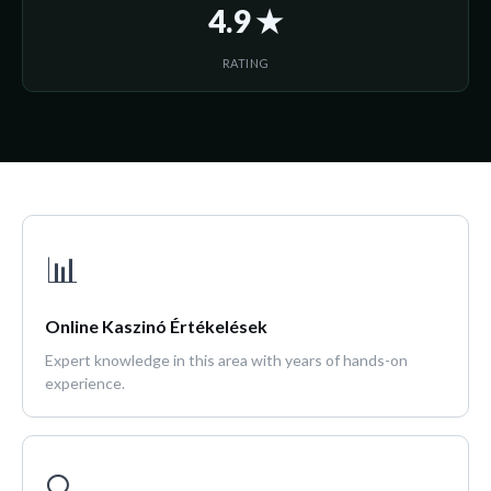
4.9 ★
RATING
📊
Online Kaszinó Értékelések
Expert knowledge in this area with years of hands-on
experience.
🔍